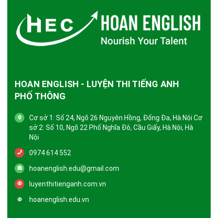
HOAN ENGLISH - LUYỆN THI TIẾNG ANH
PHỐ THÔNG
Cơ sở 1: Số 24, Ngõ 26 Nguyên Hồng, Đống Đa, Hà Nội Cơ
sở 2: Số 10, Ngõ 22 Phố Nghĩa Đô, Cầu Giấy, Hà Nội, Hà
Nội
0974 614 552
hoanenglish.edu@gmail.com
luyenthitienganh.com.vn
hoanenglish.edu.vn