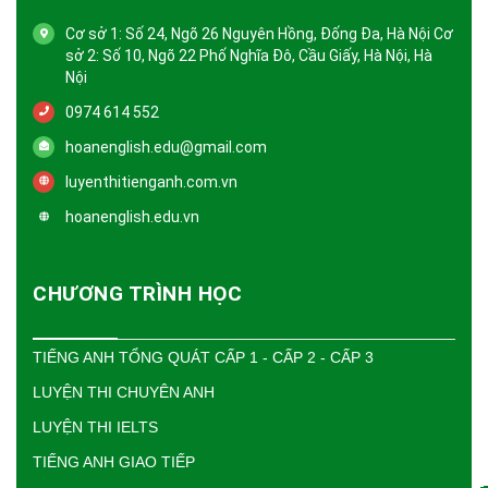
Cơ sở 1: Số 24, Ngõ 26 Nguyên Hồng, Đống Đa, Hà Nội Cơ
sở 2: Số 10, Ngõ 22 Phố Nghĩa Đô, Cầu Giấy, Hà Nội, Hà
Nội
0974 614 552
hoanenglish.edu@gmail.com
luyenthitienganh.com.vn
hoanenglish.edu.vn
CHƯƠNG TRÌNH HỌC
TIẾNG ANH TỔNG QUÁT CẤP 1 - CẤP 2 - CẤP 3
LUYỆN THI CHUYÊN ANH
LUYỆN THI IELTS
TIẾNG ANH GIAO TIẾP