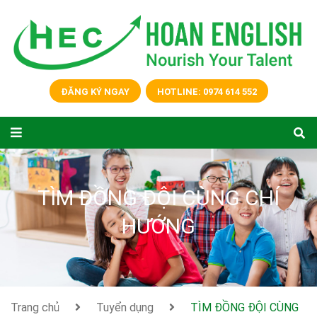
ĐĂNG KÝ NGAY
HOTLINE: 0974 614 552
TÌM ĐỒNG ĐỘI CÙNG CHÍ
HƯỚNG
Trang chủ
Tuyển dụng
TÌM ĐỒNG ĐỘI CÙNG