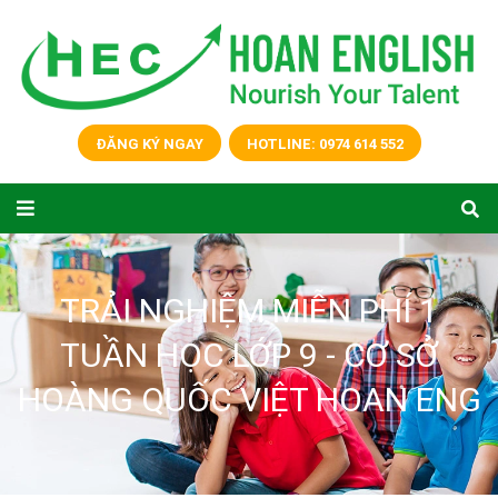
ĐĂNG KÝ NGAY
HOTLINE: 0974 614 552
TRẢI NGHIỆM MIỄN PHÍ 1
TUẦN HỌC LỚP 9 - CƠ SỞ
HOÀNG QUỐC VIỆT HOAN ENG