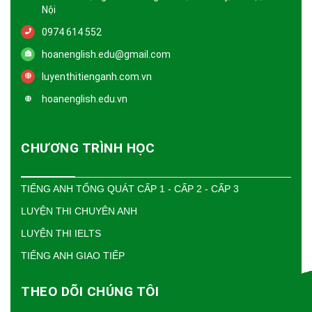
Nội
0974 614 552
hoanenglish.edu@gmail.com
luyenthitienganh.com.vn
hoanenglish.edu.vn
CHƯƠNG TRÌNH HỌC
TIẾNG ANH TỔNG QUÁT CẤP 1 - CẤP 2 - CẤP 3
LUYỆN THI CHUYÊN ANH
LUYỆN THI IELTS
TIẾNG ANH GIAO TIẾP
THEO DÕI CHÚNG TÔI