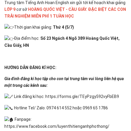
Trung tâm Tiếng Anh Hoan English xin gửi tới kế hoạch khai giảng
LỚP 9
cơ sở
HOÀNG QUỐC VIỆT - CẦU GIẤY. ĐẶC BIỆT CÁC CON
TRẢI NGHIỆM MIỄN PHÍ 1 TUẦN HỌC
Thời gian khai giảng:
Thứ 4 (5/7)
Địa điểm học:
Số 23 Ngách 4 Ngõ 389 Hoàng Quốc Việt,
Cầu Giấy, HN
HƯỚNG DẪN ĐĂNG KÍ HỌC:
Gia đình đăng kí học tập cho con tại trung tâm vui lòng liên hệ qua
một trong các kênh sau:
Link đăng kí học:
https://forms.gle/TEyPzgy592vyFbEB9
Hotline Tel/ Zalo: 0974 614 552 hoặc 0969 65 1786
Fanpage:
https://www.facebook.com/luyenthitienganhphothong/