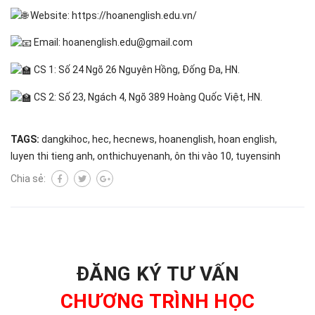
Website:
https://hoanenglish.edu.vn/
Email:
hoanenglish.edu
@gmail.com
CS 1: Số 24 Ngõ 26 Nguyên Hồng, Đống Đa, HN.
CS 2: Số 23, Ngách 4, Ngõ 389 Hoàng Quốc Việt, HN.
TAGS:
dangkihoc
,
hec
,
hecnews
,
hoanenglish
,
hoan english
,
luyen thi tieng anh
,
onthichuyenanh
,
ôn thi vào 10
,
tuyensinh
Chia sẻ:
ĐĂNG KÝ TƯ VẤN
CHƯƠNG TRÌNH HỌC