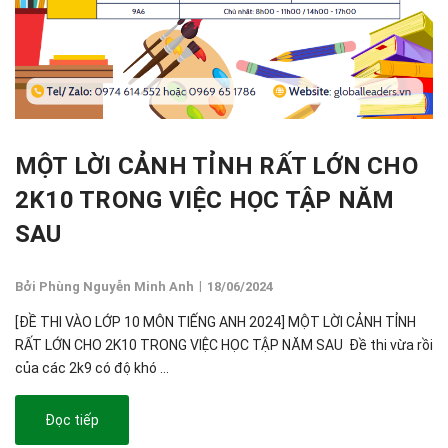
MỘT LỜI CẢNH TỈNH RẤT LỚN CHO
2K10 TRONG VIỆC HỌC TẬP NĂM
SAU
|
Bởi Phùng Nguyễn Minh Anh
18/06/2024
[ĐỀ THI VÀO LỚP 10 MÔN TIẾNG ANH 2024] MỘT LỜI CẢNH TỈNH
RẤT LỚN CHO 2K10 TRONG VIỆC HỌC TẬP NĂM SAU Đề thi vừa rồi
của các 2k9 có độ khó ...
Đọc tiếp