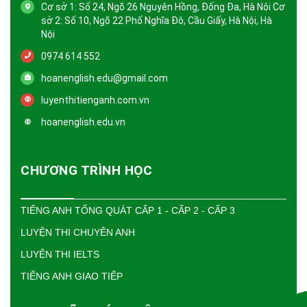
Cơ sở 1: Số 24, Ngõ 26 Nguyên Hồng, Đống Đa, Hà Nội Cơ
sở 2: Số 10, Ngõ 22 Phố Nghĩa Đô, Cầu Giấy, Hà Nội, Hà
Nội
0974 614 552
hoanenglish.edu@gmail.com
luyenthitienganh.com.vn
hoanenglish.edu.vn
CHƯƠNG TRÌNH HỌC
TIẾNG ANH TỔNG QUÁT CẤP 1 - CẤP 2 - CẤP 3
LUYỆN THI CHUYÊN ANH
LUYỆN THI IELTS
TIẾNG ANH GIAO TIẾP