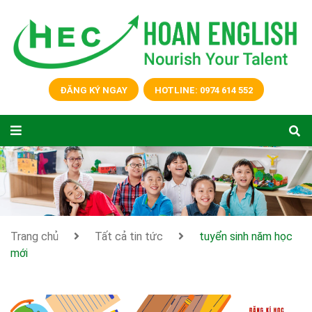
ĐĂNG KÝ NGAY
HOTLINE: 0974 614 552
Trang chủ
Tất cả tin tức
tuyển sinh năm học
mới